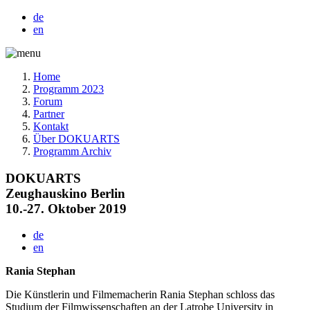
de
en
Home
Programm 2023
Forum
Partner
Kontakt
Über DOKUARTS
Programm Archiv
DOKUARTS
Zeughauskino Berlin
10.-27. Oktober 2019
de
en
Rania Stephan
Die Künstlerin und Filmemacherin Rania Stephan schloss das
Studium der Filmwissenschaften an der Latrobe University in