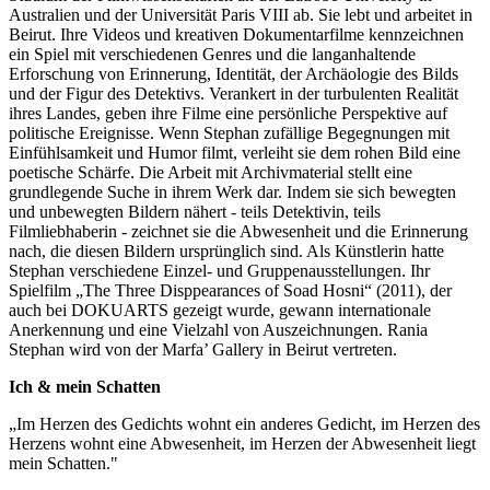
Australien und der Universität Paris VIII ab. Sie lebt und arbeitet in
Beirut. Ihre Videos und kreativen Dokumentarfilme kennzeichnen
ein Spiel mit verschiedenen Genres und die langanhaltende
Erforschung von Erinnerung, Identität, der Archäologie des Bilds
und der Figur des Detektivs. Verankert in der turbulenten Realität
ihres Landes, geben ihre Filme eine persönliche Perspektive auf
politische Ereignisse. Wenn Stephan zufällige Begegnungen mit
Einfühlsamkeit und Humor filmt, verleiht sie dem rohen Bild eine
poetische Schärfe. Die Arbeit mit Archivmaterial stellt eine
grundlegende Suche in ihrem Werk dar. Indem sie sich bewegten
und unbewegten Bildern nähert - teils Detektivin, teils
Filmliebhaberin - zeichnet sie die Abwesenheit und die Erinnerung
nach, die diesen Bildern ursprünglich sind. Als Künstlerin hatte
Stephan verschiedene Einzel- und Gruppenausstellungen. Ihr
Spielfilm „The Three Disppearances of Soad Hosni“ (2011), der
auch bei DOKUARTS gezeigt wurde, gewann internationale
Anerkennung und eine Vielzahl von Auszeichnungen. Rania
Stephan wird von der Marfa’ Gallery in Beirut vertreten.
Ich & mein Schatten
„Im Herzen des Gedichts wohnt ein anderes Gedicht, im Herzen des
Herzens wohnt eine Abwesenheit, im Herzen der Abwesenheit liegt
mein Schatten."