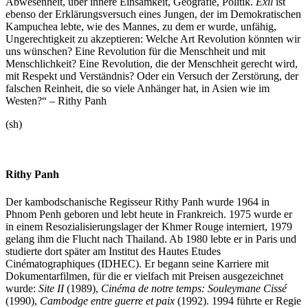
Abwesenheit, über innere Einsamkeit, Geografie, Politik.
Exil
ist
ebenso der Erklärungsversuch eines Jungen, der im Demokratischen
Kampuchea lebte, wie des Mannes, zu dem er wurde, unfähig,
Ungerechtigkeit zu akzeptieren: Welche Art Revolution könnten wir
uns wünschen? Eine Revolution für die Menschheit und mit
Menschlichkeit? Eine Revolution, die der Menschheit gerecht wird,
mit Respekt und Verständnis? Oder ein Versuch der Zerstörung, der
falschen Reinheit, die so viele Anhänger hat, in Asien wie im
Westen?“ – Rithy Panh
(sh)
Rithy Panh
Der kambodschanische Regisseur Rithy Panh wurde 1964 in
Phnom Penh geboren und lebt heute in Frankreich. 1975 wurde er
in einem Resozialisierungslager der Khmer Rouge interniert, 1979
gelang ihm die Flucht nach Thailand. Ab 1980 lebte er in Paris und
studierte dort später am Institut des Hautes Etudes
Cinématographiques (IDHEC). Er begann seine Karriere mit
Dokumentarfilmen, für die er vielfach mit Preisen ausgezeichnet
wurde:
Site II
(1989),
Cinéma de notre temps: Souleymane Cissé
(1990),
Cambodge entre guerre et paix
(1992). 1994 führte er Regie