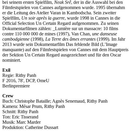
bei seinem ersten Spielfilm,
Neak Srê
, der in die Auswahl bei den
Filmfestspielen von Cannes aufgenommen wurde. 1995 übernahm
er die Leitung des Atelier Varan in Kambodscha. Sein zweiter
Spielfilm,
Un soir après la guerre
, wurde 1998 in Cannes in die
Official Selection Un Certain Regard aufgenommen. Zu seinen
Dokumentarfilmen zählen: _Lumière sur un massacre: 10 films
contre 110 000 000 de mines (1997), Van Chan,
une danseuse
cambodgienne
(1998),
La Terre des âmes errantes
(1999). Im Jahr
2013 wurde sein Dokumentarfilm Das fehlende Bild (L’Image
manquante) auf den Filmfestspielen von Cannes mit dem Hauptpreis
der Sektion Un Certain Regard ausgezeichnet und für den Oscar
nominiert.
Exil
Regie: Rithy Panh
F 2016, 78', DCP, OmeU
Berlinpremiere
Crew
Buch: Christophe Bataille; Agnès Senemaud, Rithy Panh
Kamera: Mésar Prum, Rithy Panh
Schnitt: Rithy Panh
Ton: Eric Tisserand
Musik: Marc Marder
Produktion: Catherine Dussart