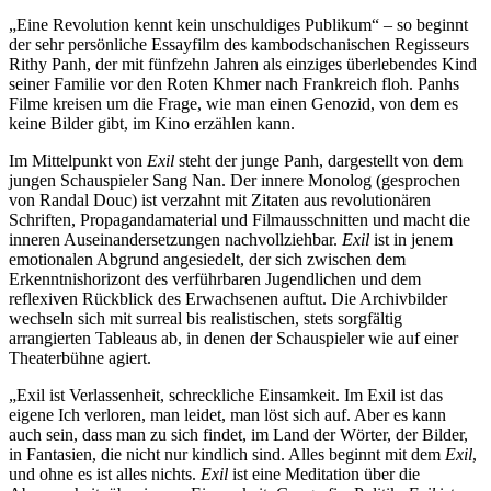
„Eine Revolution kennt kein unschuldiges Publikum“ – so beginnt
der sehr persönliche Essayfilm des kambodschanischen Regisseurs
Rithy Panh, der mit fünfzehn Jahren als einziges überlebendes Kind
seiner Familie vor den Roten Khmer nach Frankreich floh. Panhs
Filme kreisen um die Frage, wie man einen Genozid, von dem es
keine Bilder gibt, im Kino erzählen kann.
Im Mittelpunkt von
Exil
steht der junge Panh, dargestellt von dem
jungen Schauspieler Sang Nan. Der innere Monolog (gesprochen
von Randal Douc) ist verzahnt mit Zitaten aus revolutionären
Schriften, Propagandamaterial und Filmausschnitten und macht die
inneren Auseinandersetzungen nachvollziehbar.
Exil
ist in jenem
emotionalen Abgrund angesiedelt, der sich zwischen dem
Erkenntnishorizont des verführbaren Jugendlichen und dem
reflexiven Rückblick des Erwachsenen auftut. Die Archivbilder
wechseln sich mit surreal bis realistischen, stets sorgfältig
arrangierten Tableaus ab, in denen der Schauspieler wie auf einer
Theaterbühne agiert.
„Exil ist Verlassenheit, schreckliche Einsamkeit. Im Exil ist das
eigene Ich verloren, man leidet, man löst sich auf. Aber es kann
auch sein, dass man zu sich findet, im Land der Wörter, der Bilder,
in Fantasien, die nicht nur kindlich sind. Alles beginnt mit dem
Exil
,
und ohne es ist alles nichts.
Exil
ist eine Meditation über die