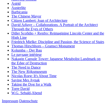
Astrid
Austerlitz
Barbicania
The Chinese Mayor
Citizen Lambert: Joan of Architecture
David Adjaye – Collaborations. A Portrait of the Architect
Through the Eyes of Others
Diller Scofidio + Renfro: Reimagining Lincoln Center and the
High Line
Friedrich Mielke: Discipline and Passion, the Science of Stairs
Thomas Hirschhorn – Gramsci Monument
Kolumba – Der Bau
Le paysage intérieur
Nakagin Capsule Tower: Japanese Metabolist Landmark on
the Edge of Destruction
The Need to Dance
The New Rijksmuseum
Nicolas Roeg: It's About Time
Saving Mes Aynak
Taking the Dog for a Walk
Torre David
W.G. Sebald-Abend
Impressum
Datenschutz