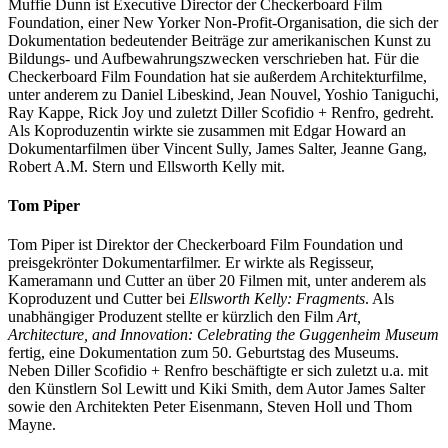
Muffie Dunn ist Executive Director der Checkerboard Film
Foundation, einer New Yorker Non-Profit-Organisation, die sich der
Dokumentation bedeutender Beiträge zur amerikanischen Kunst zu
Bildungs- und Aufbewahrungszwecken verschrieben hat. Für die
Checkerboard Film Foundation hat sie außerdem Architekturfilme,
unter anderem zu Daniel Libeskind, Jean Nouvel, Yoshio Taniguchi,
Ray Kappe, Rick Joy und zuletzt Diller Scofidio + Renfro, gedreht.
Als Koproduzentin wirkte sie zusammen mit Edgar Howard an
Dokumentarfilmen über Vincent Sully, James Salter, Jeanne Gang,
Robert A.M. Stern und Ellsworth Kelly mit.
Tom Piper
Tom Piper ist Direktor der Checkerboard Film Foundation und
preisgekrönter Dokumentarfilmer. Er wirkte als Regisseur,
Kameramann und Cutter an über 20 Filmen mit, unter anderem als
Koproduzent und Cutter bei
Ellsworth Kelly: Fragments
. Als
unabhängiger Produzent stellte er kürzlich den Film
Art,
Architecture, and Innovation: Celebrating the Guggenheim Museum
fertig, eine Dokumentation zum 50. Geburtstag des Museums.
Neben Diller Scofidio + Renfro beschäftigte er sich zuletzt u.a. mit
den Künstlern Sol Lewitt und Kiki Smith, dem Autor James Salter
sowie den Architekten Peter Eisenmann, Steven Holl und Thom
Mayne.