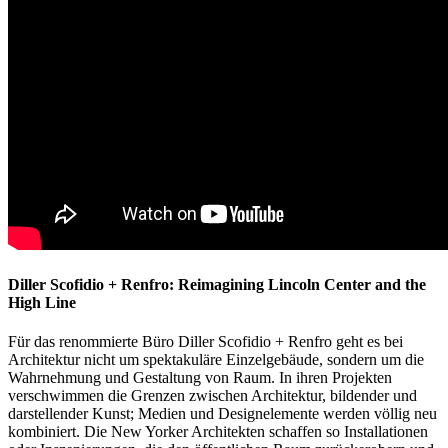
Diller Scofidio + Renfro: Reimagining Lincoln Center and the
High Line
Für das renommierte Büro Diller Scofidio + Renfro geht es bei
Architektur nicht um spektakuläre Einzelgebäude, sondern um die
Wahrnehmung und Gestaltung von Raum. In ihren Projekten
verschwimmen die Grenzen zwischen Architektur, bildender und
darstellender Kunst; Medien und Designelemente werden völlig neu
kombiniert. Die New Yorker Architekten schaffen so Installationen