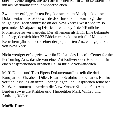
oder Inszenierungen, die den öffentlichen Raum zurückerobern und
ihn als Stadtraum für alle wiederbeleben.
Zwei ihrer erfolgreichsten Projekte stehen im Mittelpunkt dieses
Dokumentarfilms. 2006 wurde das Büro damit beauftragt, die
stillgelegte Hochbahntrasse an der New Yorker West Side im so
genannten Meatpacking District in eine begrünte öffentliche
Promenade zu verwandeln. Der allgemein als High Line bekannte
Laufsteg, der sich über 22 Blöcke erstreckt, ist mit fünf Millionen
Besuchern jährlich heute einer der populärsten Anziehungspunkte
von New York.
Nicht weniger erfolgreich war ihr Umbau des Lincoln Center for the
Performing Arts, das sie von einer Art Bollwerk der Hochkultur in
einen ansprechenden urbanen Raum für alle verwandelten.
Muffi Dunns und Tom Pipers Dokumentarfilm stellt die drei
Büropartner Elizabeth Diller, Ricardo Scofidio und Charles Renfro
vor und lässt uns an ihren Überlegungen und Gesprächen teilhaben.
Zu Wort kommen außerdem die New Yorker Stadtbaurätin Amanda
Burden sowie die Kritiker und Theoretiker Mark Wigley und
Anthony Vidler.
Muffie Dunn