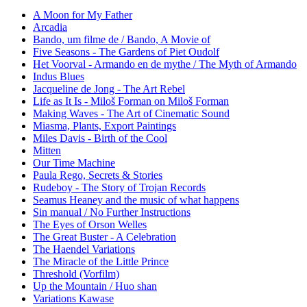
A Moon for My Father
Arcadia
Bando, um filme de / Bando, A Movie of
Five Seasons - The Gardens of Piet Oudolf
Het Voorval - Armando en de mythe / The Myth of Armando
Indus Blues
Jacqueline de Jong - The Art Rebel
Life as It Is - Miloš Forman on Miloš Forman
Making Waves - The Art of Cinematic Sound
Miasma, Plants, Export Paintings
Miles Davis - Birth of the Cool
Mitten
Our Time Machine
Paula Rego, Secrets & Stories
Rudeboy - The Story of Trojan Records
Seamus Heaney and the music of what happens
Sin manual / No Further Instructions
The Eyes of Orson Welles
The Great Buster - A Celebration
The Haendel Variations
The Miracle of the Little Prince
Threshold (Vorfilm)
Up the Mountain / Huo shan
Variations Kawase