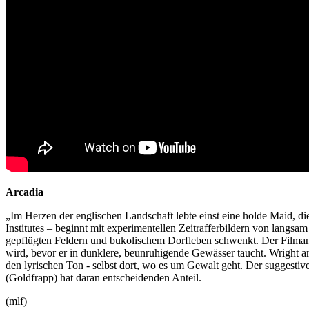
Arcadia
„Im Herzen der englischen Landschaft lebte einst eine holde Maid, die
Institutes – beginnt mit experimentellen Zeitrafferbildern von la
gepflügten Feldern und bukolischem Dorfleben schwenkt. Der Filmanfan
wird, bevor er in dunklere, beunruhigende Gewässer taucht. Wright 
den lyrischen Ton - selbst dort, wo es um Gewalt geht. Der sugges
(Goldfrapp) hat daran entscheidenden Anteil.
(mlf)