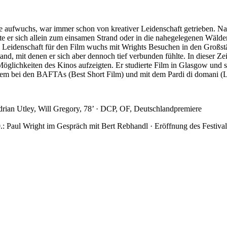
ife aufwuchs, war immer schon von kreativer Leidenschaft getrieben. 
er sich allein zum einsamen Strand oder in die nahegelegenen Wälder 
e Leidenschaft für den Film wuchs mit Wrights Besuchen in den Großs
and, mit denen er sich aber dennoch tief verbunden fühlte. In dieser 
öglichkeiten des Kinos aufzeigten. Er studierte Film in Glasgow und
nderem bei den BAFTAs (Best Short Film) und mit dem Pardi di domani 
rian Utley, Will Gregory, 78’ · DCP, OF, Deutschlandpremiere
 Paul Wright im Gespräch mit Bert Rebhandl · Eröffnung des Festival