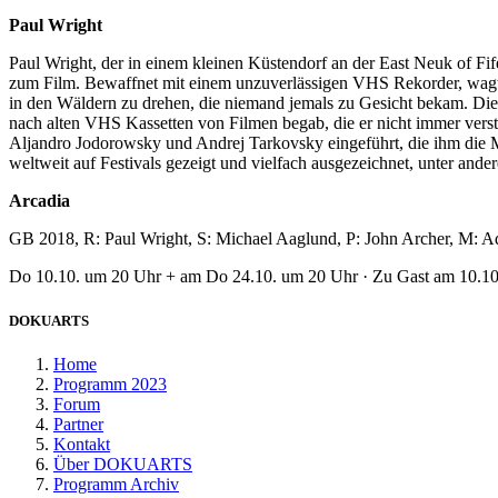
Paul Wright
Paul Wright, der in einem kleinen Küstendorf an der East Neuk of F
zum Film. Bewaffnet mit einem unzuverlässigen VHS Rekorder, wagte 
in den Wäldern zu drehen, die niemand jemals zu Gesicht bekam. Di
nach alten VHS Kassetten von Filmen begab, die er nicht immer verst
Aljandro Jodorowsky und Andrej Tarkovsky eingeführt, die ihm die M
weltweit auf Festivals gezeigt und vielfach ausgezeichnet, unter a
Arcadia
GB 2018, R: Paul Wright, S: Michael Aaglund, P: John Archer, M: Ad
Do 10.10. um 20 Uhr + am Do 24.10. um 20 Uhr · Zu Gast am 10.10.:
DOKUARTS
Home
Programm 2023
Forum
Partner
Kontakt
Über DOKUARTS
Programm Archiv