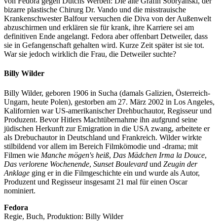
von Fedora gegen Dutchs Werben: Die alte Gräfin Sobryanski, der
bizarre plastische Chirurg Dr. Vando und die misstrauische
Krankenschwester Balfour versuchen die Diva von der Außenwelt
abzuschirmen und erklären sie für krank, ihre Karriere sei am
definitiven Ende angelangt. Fedora aber offenbart Detweiler, dass
sie in Gefangenschaft gehalten wird. Kurze Zeit später ist sie tot.
War sie jedoch wirklich die Frau, die Detweiler suchte?
Billy Wilder
Billy Wilder, geboren 1906 in Sucha (damals Galizien, Österreich-
Ungarn, heute Polen), gestorben am 27. März 2002 in Los Angeles,
Kalifornien war US-amerikanischer Drehbuchautor, Regisseur und
Produzent. Bevor Hitlers Machtübernahme ihn aufgrund seine
jüdischen Herkunft zur Emigration in die USA zwang, arbeitete er
als Drebuchautor in Deutschland und Frankreich. Wilder wirkte
stilbildend vor allem im Bereich Filmkömodie und -drama; mit
Filmen wie
Manche mögen's heiß
,
Das Mädchen Irma la Douce
,
Das verlorene Wochenende
,
Sunset Boulevard
und
Zeugin der
Anklage
ging er in die Filmgeschichte ein und wurde als Autor,
Produzent und Regisseur insgesamt 21 mal für einen Oscar
nominiert.
Fedora
Regie, Buch, Produktion: Billy Wilder