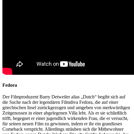
Fedora
Der Filmproduzent Barry Detweiler alias „Dutch“ begibt sich auf
die Suche nach der legendären Filmdiva Fedora, die auf einer
griechischen Insel zurückgezogen und umgeben von merkwürdigen
Zeitgenossen in einer abgelegenen Villa lebt. Als er sie schließlich
trifft, begegnet er einer jugendlich wirkenden Frau, die er versucht,
für seinen neuen Film zu gewinnen, indem er ihr ein grandioses
Comeback verspricht. Allerdings sträuben sich die Mitbewohner