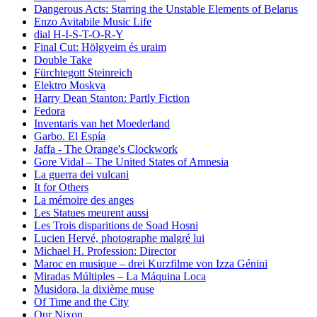
Dangerous Acts: Starring the Unstable Elements of Belarus
Enzo Avitabile Music Life
dial H-I-S-T-O-R-Y
Final Cut: Hölgyeim és uraim
Double Take
Fürchtegott Steinreich
Elektro Moskva
Harry Dean Stanton: Partly Fiction
Fedora
Inventaris van het Moederland
Garbo. El Espía
Jaffa - The Orange's Clockwork
Gore Vidal – The United States of Amnesia
La guerra dei vulcani
It for Others
La mémoire des anges
Les Statues meurent aussi
Les Trois disparitions de Soad Hosni
Lucien Hervé, photographe malgré lui
Michael H. Profession: Director
Maroc en musique – drei Kurzfilme von Izza Génini
Miradas Múltiples – La Máquina Loca
Musidora, la dixième muse
Of Time and the City
Our Nixon