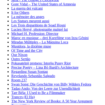
Gore Vidal – The United States of Amnesia
La guerra dei vulcani
It for Others
La mémoire des anges
Les Statues meurent aussi
Les Trois disparitions de Soad Hosni
Lucien Hervé, photographe malgré lui
Michael H. Profession: Director
Maroc en musique – drei Kurzfilme von Izza Génini
Miradas Múltiples – La Máquina Loca
Musidora, la dixième muse
Of Time and the City
Our Nixon
Outro Sertão
Pokasatelnij protsess: Istorija Pussy Riot
Precise Poetry – Lina Bò Bardi's Architecture
Regarding Susan Sontag
Revelando Sebastião Salgado
Room 237
Swan Song: Die Geschichte von Billy Wilders Fedora
Tadao Ando: Von der Leere zur Unendlichkeit
Tarr Béla: I Used to Be a Filmmaker
Trances (El Ha)
The New York Review of Books: A 50 Year Argument