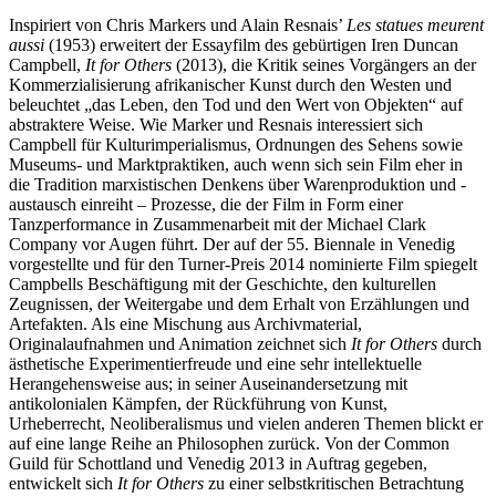
Inspiriert von Chris Markers und Alain Resnais’
Les statues meurent
aussi
(1953) erweitert der Essayfilm des gebürtigen Iren Duncan
Campbell,
It for Others
(2013), die Kritik seines Vorgängers an der
Kommerzialisierung afrikanischer Kunst durch den Westen und
beleuchtet „das Leben, den Tod und den Wert von Objekten“ auf
abstraktere Weise. Wie Marker und Resnais interessiert sich
Campbell für Kulturimperialismus, Ordnungen des Sehens sowie
Museums- und Marktpraktiken, auch wenn sich sein Film eher in
die Tradition marxistischen Denkens über Warenproduktion und -
austausch einreiht – Prozesse, die der Film in Form einer
Tanzperformance in Zusammenarbeit mit der Michael Clark
Company vor Augen führt. Der auf der 55. Biennale in Venedig
vorgestellte und für den Turner-Preis 2014 nominierte Film spiegelt
Campbells Beschäftigung mit der Geschichte, den kulturellen
Zeugnissen, der Weitergabe und dem Erhalt von Erzählungen und
Artefakten. Als eine Mischung aus Archivmaterial,
Originalaufnahmen und Animation zeichnet sich
It for Others
durch
ästhetische Experimentierfreude und eine sehr intellektuelle
Herangehensweise aus; in seiner Auseinandersetzung mit
antikolonialen Kämpfen, der Rückführung von Kunst,
Urheberrecht, Neoliberalismus und vielen anderen Themen blickt er
auf eine lange Reihe an Philosophen zurück. Von der Common
Guild für Schottland und Venedig 2013 in Auftrag gegeben,
entwickelt sich
It for Others
zu einer selbstkritischen Betrachtung