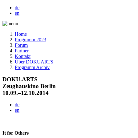
de
en
Home
Programm 2023
Forum
Partner
Kontakt
Über DOKUARTS
Programm Archiv
DOKU.ARTS
Zeughauskino Berlin
10.09.–12.10.2014
de
en
It for Others