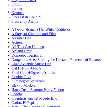
Forum
Partner
Kontakt
Über DOKUARTS
Programm Archiv
A Deusa Branca (The White Goddess)
A Story of Children and Film
A Fuller Life
Actress
All This Can Happen
Art and Craft
Domestic Tourism II
Dangerous Acts: Starring the Unstable Elements of Belarus
Enzo Avitabile Music Life
dial H-I-S-T-O-R-Y
Final Cut: Hölgyeim és uraim
Double Take
Fürchtegott Steinreich
Elektro Moskva
Harry Dean Stanton: Partly Fiction
Fedora
Inventaris van het Moederland
Garbo. El Espía
Jaffa - The Orange's Clockwork